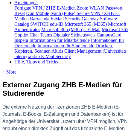
Anleitungen
Fortigate VPN / ZHB E-Medien
Zoom
WLAN
Passwort
Reset
Duo Mobile
Ivanti (Pulse) Secure VPN / ZHB E-
Medien
Barracuda E-Mail Security Gateway
Software
Catalog
SWITCH edu-ID
Microsoft 365 (M365)
Microsoft
Authenticator
Microsoft 365 (M365) - E-Mail
Microsoft 365
Copilot Chat
Teams
Digitaler Sichtausweis
CampusCard
Inspera
Informationen für Mitarbeitende
Informationen für
Dozierende
Informationen für Studierende
Drucken,
Kopieren, Scannen
Altiris Client Management (Universitäts
intern)
xorlab E-Mail Security
Hilfe, Tipps und Tricks
+ More
Externer Zugang ZHB E-Medien für
Studierende
Die externe Nutzung der lizenzierten ZHB E-Medien (E-
Journals, E-Books, E-Zeitungen und Datenbanken) ist für
Angehörige der Universität Luzern über VPN möglich. VPN
erlaubt einen direkten Zugriff auf das lizenzierte E-Medien