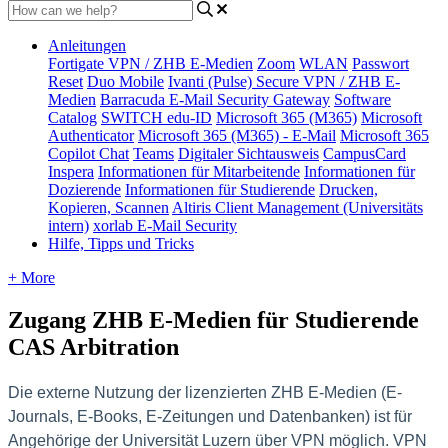
Anleitungen
Fortigate VPN / ZHB E-Medien
Zoom
WLAN
Passwort
Reset
Duo Mobile
Ivanti (Pulse) Secure VPN / ZHB E-
Medien
Barracuda E-Mail Security Gateway
Software
Catalog
SWITCH edu-ID
Microsoft 365 (M365)
Microsoft
Authenticator
Microsoft 365 (M365) - E-Mail
Microsoft 365
Copilot Chat
Teams
Digitaler Sichtausweis
CampusCard
Inspera
Informationen für Mitarbeitende
Informationen für
Dozierende
Informationen für Studierende
Drucken,
Kopieren, Scannen
Altiris Client Management (Universitäts
intern)
xorlab E-Mail Security
Hilfe, Tipps und Tricks
+ More
Zugang ZHB E-Medien für Studierende
CAS Arbitration
Die externe Nutzung der lizenzierten ZHB E-Medien (E-
Journals, E-Books, E-Zeitungen und Datenbanken) ist für
Angehörige der Universität Luzern über VPN möglich. VPN