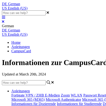
DE
German
US
English (US)
German
DE
German
US
English (US)
Home
Anleitungen
CampusCard
Informationen zur CampusCar
Updated at March 20th, 2024
Anleitungen
Fortigate VPN / ZHB E-Medien
Zoom
WLAN
Passwort Reset
Microsoft 365 (M365)
Microsoft Authenticator
Microsoft 365 
Informationen für Dozierende
Informationen für Studierende
D