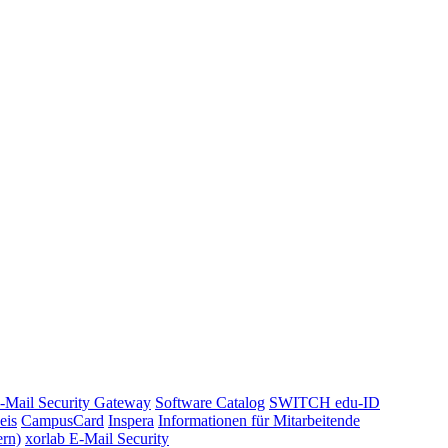
-Mail Security Gateway
Software Catalog
SWITCH edu-ID
eis
CampusCard
Inspera
Informationen für Mitarbeitende
ern)
xorlab E-Mail Security