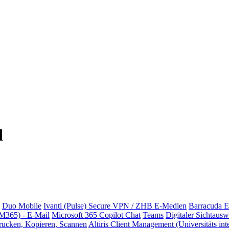
d
Duo Mobile
Ivanti (Pulse) Secure VPN / ZHB E-Medien
Barracuda E
(M365) - E-Mail
Microsoft 365 Copilot Chat
Teams
Digitaler Sichtausw
rucken, Kopieren, Scannen
Altiris Client Management (Universitäts int