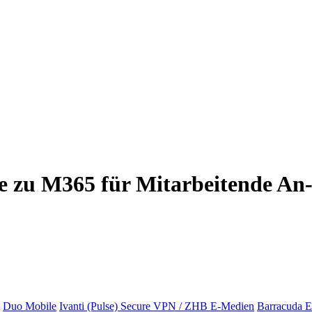
e zu M365 für Mitarbeitende An-I
Duo Mobile
Ivanti (Pulse) Secure VPN / ZHB E-Medien
Barracuda E