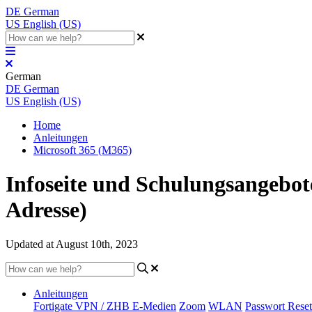
DE
German
US
English (US)
German
DE
German
US
English (US)
Home
Anleitungen
Microsoft 365 (M365)
Infoseite und Schulungsangebot
Adresse)
Updated at August 10th, 2023
Anleitungen
Fortigate VPN / ZHB E-Medien
Zoom
WLAN
Passwort Reset