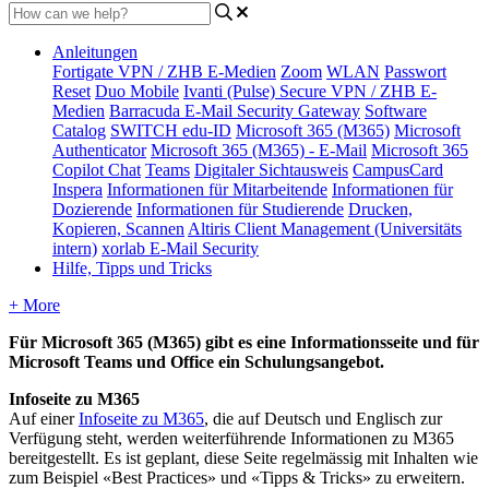
Anleitungen
Fortigate VPN / ZHB E-Medien
Zoom
WLAN
Passwort
Reset
Duo Mobile
Ivanti (Pulse) Secure VPN / ZHB E-
Medien
Barracuda E-Mail Security Gateway
Software
Catalog
SWITCH edu-ID
Microsoft 365 (M365)
Microsoft
Authenticator
Microsoft 365 (M365) - E-Mail
Microsoft 365
Copilot Chat
Teams
Digitaler Sichtausweis
CampusCard
Inspera
Informationen für Mitarbeitende
Informationen für
Dozierende
Informationen für Studierende
Drucken,
Kopieren, Scannen
Altiris Client Management (Universitäts
intern)
xorlab E-Mail Security
Hilfe, Tipps und Tricks
+ More
Für Microsoft 365 (M365) gibt es eine Informationsseite und für
Microsoft Teams und Office ein Schulungsangebot.
Infoseite zu M365
Auf einer
Infoseite zu M365
, die auf Deutsch und Englisch zur
Verfügung steht, werden weiterführende Informationen zu M365
bereitgestellt. Es ist geplant, diese Seite regelmässig mit Inhalten wie
zum Beispiel «Best Practices» und «Tipps & Tricks» zu erweitern.