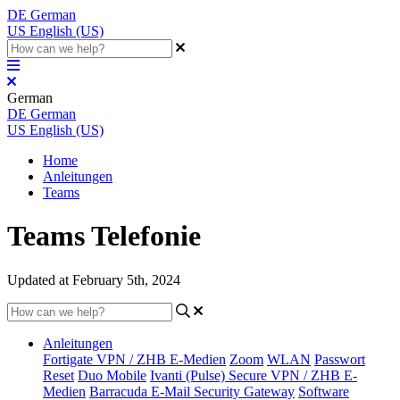
DE
German
US
English (US)
German
DE
German
US
English (US)
Home
Anleitungen
Teams
Teams Telefonie
Updated at February 5th, 2024
Anleitungen
Fortigate VPN / ZHB E-Medien
Zoom
WLAN
Passwort
Reset
Duo Mobile
Ivanti (Pulse) Secure VPN / ZHB E-
Medien
Barracuda E-Mail Security Gateway
Software