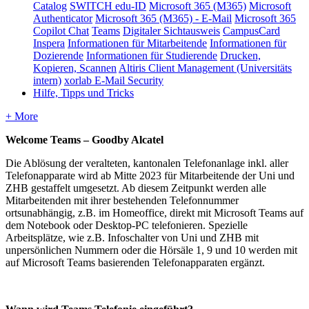
Catalog
SWITCH edu-ID
Microsoft 365 (M365)
Microsoft
Authenticator
Microsoft 365 (M365) - E-Mail
Microsoft 365
Copilot Chat
Teams
Digitaler Sichtausweis
CampusCard
Inspera
Informationen für Mitarbeitende
Informationen für
Dozierende
Informationen für Studierende
Drucken,
Kopieren, Scannen
Altiris Client Management (Universitäts
intern)
xorlab E-Mail Security
Hilfe, Tipps und Tricks
+ More
Welcome Teams – Goodby Alcatel
Die Ablösung der veralteten, kantonalen Telefonanlage inkl. aller
Telefonapparate wird ab Mitte 2023 für Mitarbeitende der Uni und
ZHB gestaffelt umgesetzt. Ab diesem Zeitpunkt werden alle
Mitarbeitenden mit ihrer bestehenden Telefonnummer
ortsunabhängig, z.B. im Homeoffice, direkt mit Microsoft Teams auf
dem Notebook oder Desktop-PC telefonieren. Spezielle
Arbeitsplätze, wie z.B. Infoschalter von Uni und ZHB mit
unpersönlichen Nummern oder die Hörsäle 1, 9 und 10 werden mit
auf Microsoft Teams basierenden Telefonapparaten ergänzt.