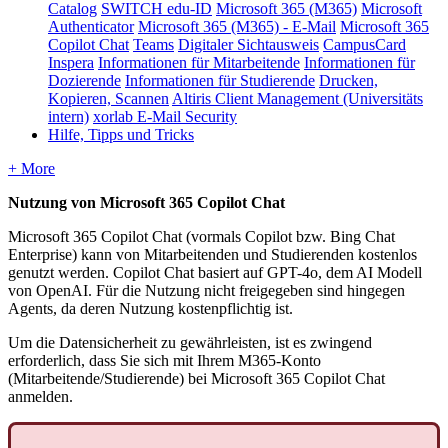
Catalog
SWITCH edu-ID
Microsoft 365 (M365)
Microsoft
Authenticator
Microsoft 365 (M365) - E-Mail
Microsoft 365
Copilot Chat
Teams
Digitaler Sichtausweis
CampusCard
Inspera
Informationen für Mitarbeitende
Informationen für
Dozierende
Informationen für Studierende
Drucken,
Kopieren, Scannen
Altiris Client Management (Universitäts
intern)
xorlab E-Mail Security
Hilfe, Tipps und Tricks
+ More
Nutzung von Microsoft 365 Copilot Chat
Microsoft 365 Copilot Chat (vormals Copilot bzw. Bing Chat
Enterprise) kann von Mitarbeitenden und Studierenden kostenlos
genutzt werden. Copilot Chat basiert auf GPT-4o, dem AI Modell
von OpenAI. Für die Nutzung nicht freigegeben sind hingegen
Agents, da deren Nutzung kostenpflichtig ist.
Um die Datensicherheit zu gewährleisten, ist es zwingend
erforderlich, dass Sie sich mit Ihrem M365-Konto
(Mitarbeitende/Studierende) bei Microsoft 365 Copilot Chat
anmelden.