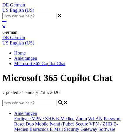
DE
German
US
English (US)
German
DE
German
US
English (US)
Home
Anleitungen
Microsoft 365 Copilot Chat
Microsoft 365 Copilot Chat
Updated at January 25th, 2026
Anleitungen
Fortigate VPN / ZHB E-Medien
Zoom
WLAN
Passwort
Reset
Duo Mobile
Ivanti (Pulse) Secure VPN / ZHB E-
Medien
Barracuda E-Mail Security Gateway
Software