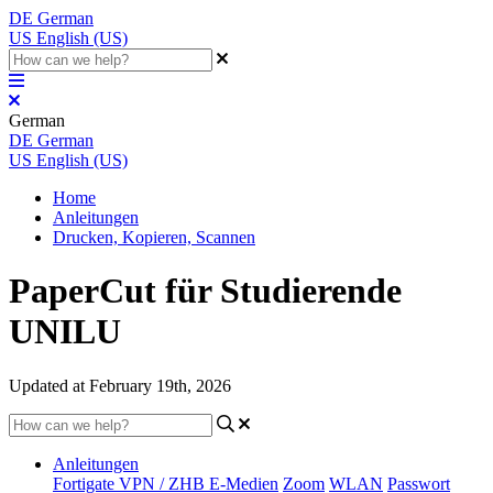
DE
German
US
English (US)
German
DE
German
US
English (US)
Home
Anleitungen
Drucken, Kopieren, Scannen
PaperCut für Studierende
UNILU
Updated at February 19th, 2026
Anleitungen
Fortigate VPN / ZHB E-Medien
Zoom
WLAN
Passwort