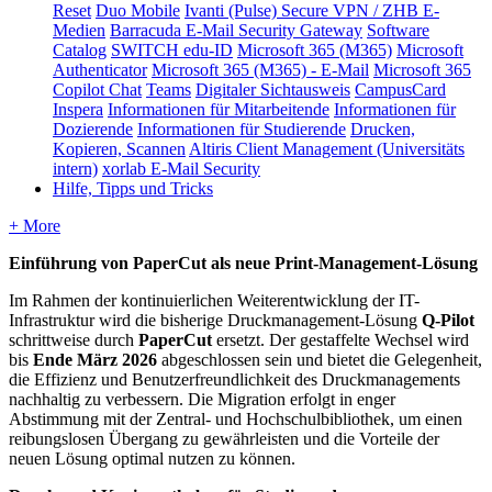
Reset
Duo Mobile
Ivanti (Pulse) Secure VPN / ZHB E-
Medien
Barracuda E-Mail Security Gateway
Software
Catalog
SWITCH edu-ID
Microsoft 365 (M365)
Microsoft
Authenticator
Microsoft 365 (M365) - E-Mail
Microsoft 365
Copilot Chat
Teams
Digitaler Sichtausweis
CampusCard
Inspera
Informationen für Mitarbeitende
Informationen für
Dozierende
Informationen für Studierende
Drucken,
Kopieren, Scannen
Altiris Client Management (Universitäts
intern)
xorlab E-Mail Security
Hilfe, Tipps und Tricks
+ More
Einführung von PaperCut als neue Print-Management-Lösung
Im Rahmen der kontinuierlichen Weiterentwicklung der IT-
Infrastruktur wird die bisherige Druckmanagement-Lösung
Q-Pilot
schrittweise durch
PaperCut
ersetzt. Der
gestaffelte Wechsel
wird
bis
Ende März 2026
abgeschlossen sein und bietet die Gelegenheit,
die Effizienz und Benutzerfreundlichkeit des Druckmanagements
nachhaltig zu verbessern. Die Migration erfolgt
in enger
Abstimmung mit der Zentral- und Hochschulbibliothek
, um einen
reibungslosen Übergang zu gewährleisten und die
Vorteile der
neuen Lösung
optimal nutzen zu können.