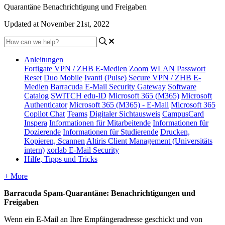
Quarantäne Benachrichtigung und Freigaben
Updated at November 21st, 2022
Anleitungen
Fortigate VPN / ZHB E-Medien
Zoom
WLAN
Passwort
Reset
Duo Mobile
Ivanti (Pulse) Secure VPN / ZHB E-
Medien
Barracuda E-Mail Security Gateway
Software
Catalog
SWITCH edu-ID
Microsoft 365 (M365)
Microsoft
Authenticator
Microsoft 365 (M365) - E-Mail
Microsoft 365
Copilot Chat
Teams
Digitaler Sichtausweis
CampusCard
Inspera
Informationen für Mitarbeitende
Informationen für
Dozierende
Informationen für Studierende
Drucken,
Kopieren, Scannen
Altiris Client Management (Universitäts
intern)
xorlab E-Mail Security
Hilfe, Tipps und Tricks
+ More
Barracuda Spam-Quarantäne: Benachrichtigungen und
Freigaben
Wenn ein E-Mail an Ihre Empfängeradresse geschickt und von