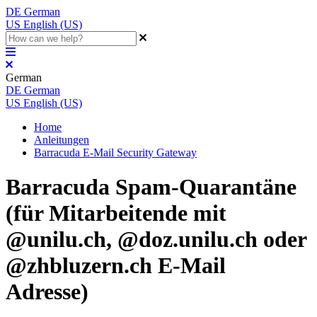
DE
German
US
English (US)
German
DE
German
US
English (US)
Home
Anleitungen
Barracuda E-Mail Security Gateway
Barracuda Spam-Quarantäne
(für Mitarbeitende mit
@unilu.ch, @doz.unilu.ch oder
@zhbluzern.ch E-Mail
Adresse)