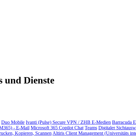
s und Dienste
Duo Mobile
Ivanti (Pulse) Secure VPN / ZHB E-Medien
Barracuda E
(M365) - E-Mail
Microsoft 365 Copilot Chat
Teams
Digitaler Sichtausw
rucken, Kopieren, Scannen
Altiris Client Management (Universitäts int