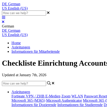
DE
German
US
English (US)
German
DE
German
US
English (US)
Home
Anleitungen
Informationen für Mitarbeitende
Checkliste Einrichtung Account
Updated at January 7th, 2026
Anleitungen
Fortigate VPN / ZHB E-Medien
Zoom
WLAN
Passwort Reset
Microsoft 365 (M365)
Microsoft Authenticator
Microsoft 365 
Informationen für Dozierende
Informationen für Studierende
D