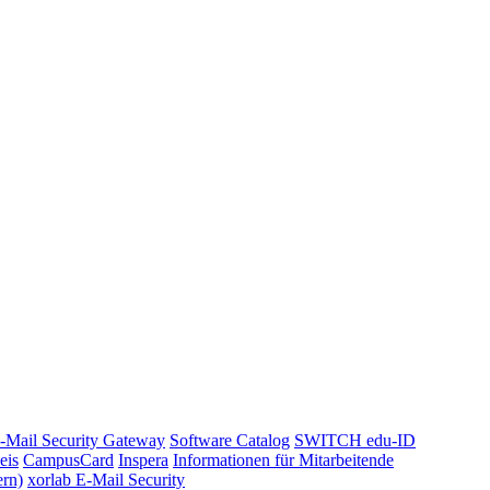
-Mail Security Gateway
Software Catalog
SWITCH edu-ID
eis
CampusCard
Inspera
Informationen für Mitarbeitende
ern)
xorlab E-Mail Security